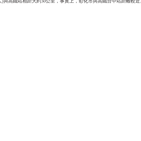
萬人)與高鐵站相距大約30公里，事實上，彰化市與高鐵台中站距離較近