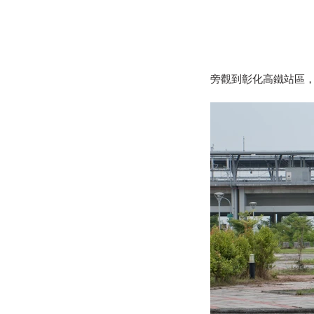
旁觀到彰化高鐵站區