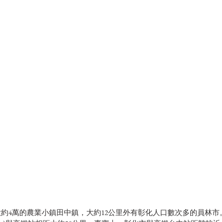
約4萬的農業小鎮田中鎮，大約12公里外有彰化人口數次多的員林市