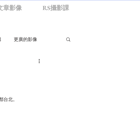
文章影像
RS攝影課
輯
更廣的影像
影生活
旁觀者
食
RS資訊
首都台北。