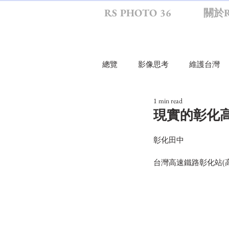
RS PHOTO 36
關於R
總覽
影像思考
維護台灣
1 min read
行走環境
旅行
影生
現實的彰化
彰化田中
RS影思
RS幕後
尋物
台灣高速鐵路彰化站(
RS攝影散策
紀念寫真