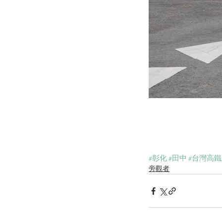
#彰化
#田中
#台灣高鐵
旁觀者