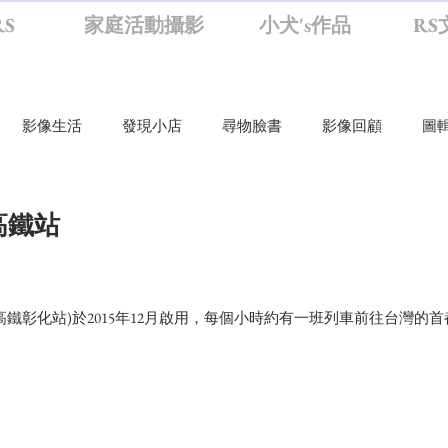
S
家庭活動攝影
小犬's作品
RS
影像生活
發現小店
尋物臉書
影像回顧
圖
活
旅行攝影
旁觀者
影思
影像生活
圖輯
高鐵站
臉書
RS逛大學
RS聊攝影觀新聞
RS筆記
RS小
高鐵彰化站)於2015年12月啟用，每個小時約有一班列車前往台灣的
活動攝影
RS逛小學