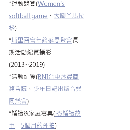
*運動競賽(
Women's
softball game
、
大腳丫馬拉
松
)
*
埔里召會年終感恩聚會
長
期活動紀實攝影
(2013~2019)
*活動紀實(
BNI台中沐晨商
務會議
、
少年日記出版音樂
同樂會
)
*婚禮&家庭寫真(
RS婚禮故
事
、
5個月的外拍
)