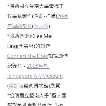
*協助國立暨南大學電機工
程學系製作(企劃-拍攝)
20週
年回顧影片
(
預告版
)
*協助藝術家Lee Mei
Ling(李美琳)的創作
Connect the Dots
拍攝創作
紀錄片，
2018年於
Singapore Art Museum
(新加坡藝術博物館)展覽
*協助國立暨南大學｢暨大國
際形象推廣影片徵件｣製作