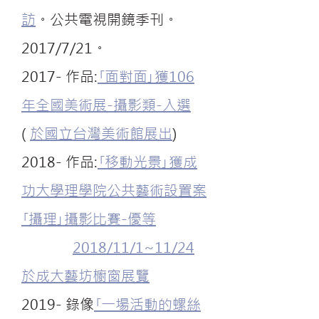
訪
。公共電視開鏡季刊。
2017/7/21。
2017- 作品:
｢面對面｣獲106
年全國美術展-攝影類-入選
(
於國立台灣美術館展出
)
2018- 作品:
｢移動光景｣獲成
功大學理學院公共藝術設置案
｢攝理｣攝影比賽-優等
2018/11/1~11/24
於成大藝坊櫥窗展覽
2019- 錄像
｢一場活動的螺絲