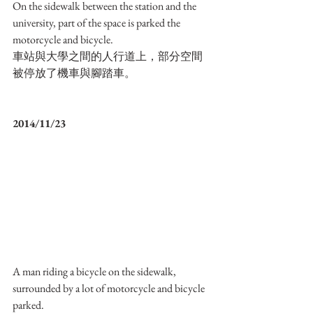
On the sidewalk between the station and the 
university, part of the space is parked the 
motorcycle and bicycle.
車站與大學之間的人行道上，部分空間
被停放了機車與腳踏車。
2014/11/23
A man riding a bicycle on the sidewalk, 
surrounded by a lot of motorcycle and bicycle 
parked.