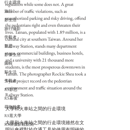
行走環境
regulation while some does not. A great 
number of traffic violations, such as 
旅行
unauthorized parking and risky driving, offend 
影生活
the pedestrians right and even threaten their 
旅行攝影
lives. Tainan, populated with 1.89 million, is a 
旁觀者
cultural city at southern Taiwan. Around her 
Railway Station, stands many department 
影思
stores, commercial buildings, business hotels, 
影像生活
and a university with 21 thousand more 
圖輯
students, is the most prosperous downtown in 
影生活
Tainan. The photographer Rockie Sheu took a 
5-year project record on the pedestrian 
旁觀者
environment and traffic situation around the 
RS影思
Railway Station.
RS幕後
尋物臉書
大學和火車站之間的行走環境
RS逛大學
大學和火車站之間的行走環境雖然在文
RS聊攝影觀新聞
明社會裡對於交通工具的使用有明確的