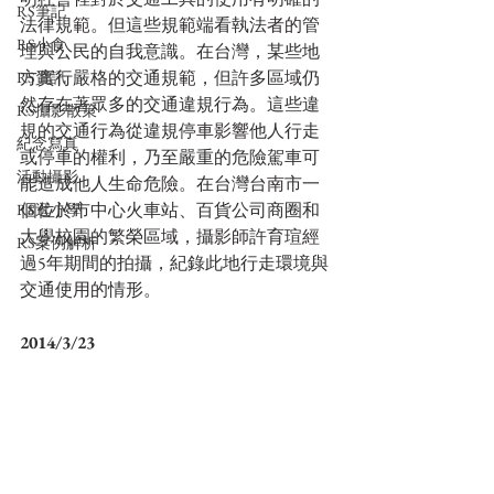
RS筆記
法律規範。但這些規範端看執法者的管
RS小食
理與公民的自我意識。在台灣，某些地
方實行嚴格的交通規範，但許多區域仍
RS資訊
然存在著眾多的交通違規行為。這些違
RS攝影散策
規的交通行為從違規停車影響他人行走
紀念寫真
或停車的權利，乃至嚴重的危險駕車可
活動攝影
能造成他人生命危險。在台灣台南市一
個位於市中心火車站、百貨公司商圈和
RS逛小學
大學校園的繁榮區域，攝影師許育瑄經
RS案例解析
過5年期間的拍攝，紀錄此地行走環境與
交通使用的情形。
2014/3/23