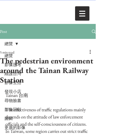
Post
總覽
5 min read
總覽
The pedestrian environment
影像思考
around the Tainan Railway
維護台灣
Station
影像生活
發現小店
Tainan 台南
尋物臉書
The effectiveness of traffic regulations mainly 
影像回顧
depends on the attitude of law enforcement 
圖輯
officials and the self-consciousness of citizens. 
更廣的影像
In Taiwan, some region carries out strict traffic 