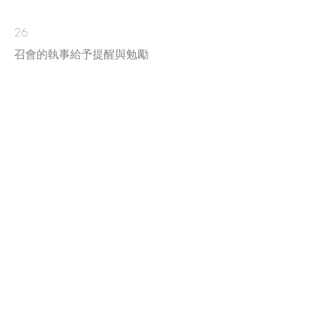
26
召會的執事給予提醒與勉勵
27
新人的宣告