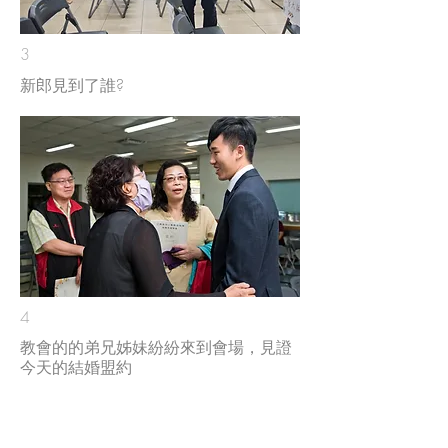
3
新郎見到了誰?
4
教會的的弟兄姊妹紛紛來到會場，見證
今天的結婚盟約