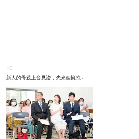
10
​新人的母親上台見證，先來個擁抱~