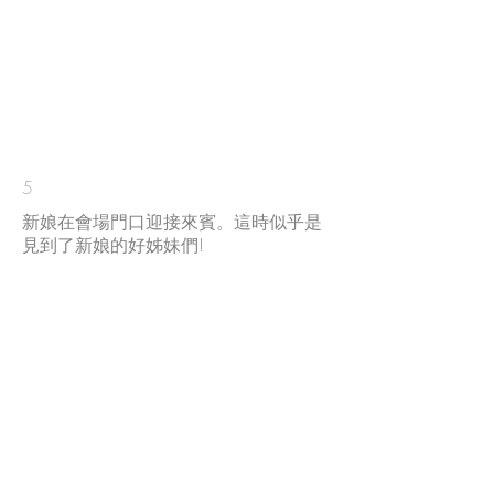
5
​新娘在會場門口迎接來賓。這時似乎是
見到了新娘的好姊妹們!