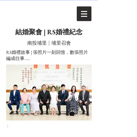
結婚聚會 | RS婚禮紀念
南投埔里 | 埔里召會
RS婚禮故事 | 張照片一刻回憶，數張照片
編成往事......
1
.