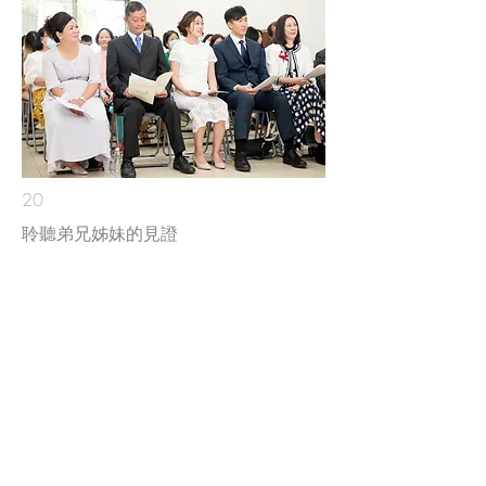
20
​聆聽弟兄姊妹的見證