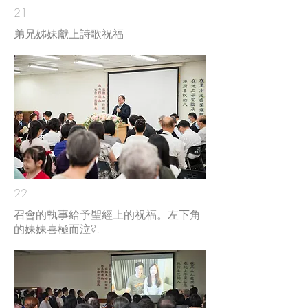
21
弟兄姊妹獻上詩歌祝福
22
​召會的執事給予聖經上的祝福。左下角
的妹妹喜極而泣?!