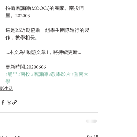
拍攝磨課師(MOOCs)的團隊。南投埔
里。202003
這是RS近期協助一組學生團隊進行的製
作，教學相長。
...本文為｢動態文章｣，將持續更新...
更新時間:20200606
#埔里
#南投
#磨課師
#教學影片
#暨南大
學
影生活
See All