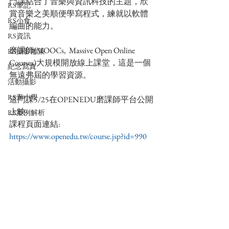
門課結合了音樂與資訊科技的主題，欣
RS筆記
賞音樂之美順便學寫程式，練就以軟體
RS小食
編曲的能力。
RS資訊
磨課師(MOOCs,  
Massive Open Online 
RS攝影散策
Courses)
大規模開放線上課堂，這是一個
紀念寫真
無遠弗屆的學習資源。
活動攝影
RS逛小學
這門課5/25在OPENEDU磨課師平台公開
上映
RS案例解析
課程頁面連結: 
https://www.openedu.tw/course.jsp?id=990