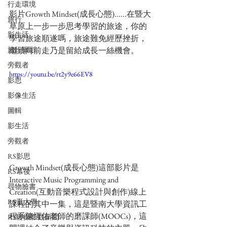
行走環境
影片
Growth Mindset(成長心態)......在暨大
旅行
草原上一步一步思考學習的旅途，你的
影生活
學習旅途順遂嗎，旅途難免經歷挫折，
繼續向前走乃是留給成長一絲機會。
旅行攝影
旁觀者
https://youtu.be/rt2y9e66EV8
影思
影像生活
圖輯
影生活
旁觀者
RS影思
Growth Mindset(成長心態)這部影片是
RS幕後
Interactive Music Programming and 
尋物臉書
Creation(互動音樂程式設計與創作)線上
RS逛大學
課程的其中一集，這是暨南大學資訊工
程系陳恆佑老師的磨課師(MOOCs)，這
RS聊攝影觀新聞