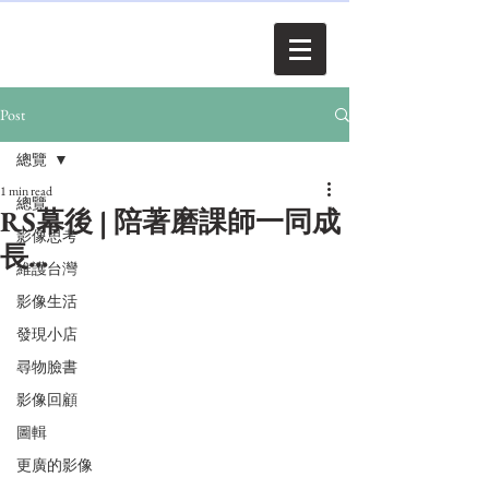
Post
總覽
1 min read
總覽
RS幕後 | 陪著磨課師一同成
影像思考
長...
維護台灣
影像生活
發現小店
尋物臉書
影像回顧
圖輯
更廣的影像