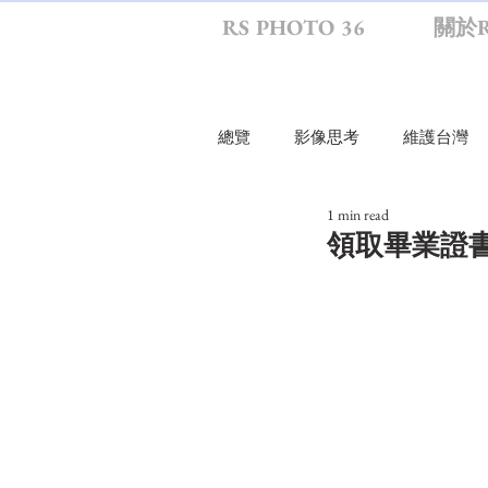
RS PHOTO 36
關於R
總覽
影像思考
維護台灣
1 min read
行走環境
旅行
影生
領取畢業證書
RS影思
RS幕後
尋物
RS攝影散策
紀念寫真