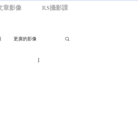
文章影像
RS攝影課
輯
更廣的影像
影生活
旁觀者
食
RS資訊