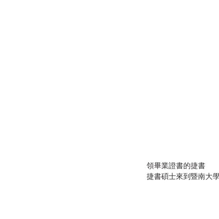
領畢業證書的捷書
捷書碩士來到暨南大學資