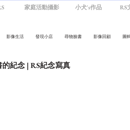
S
家庭活動攝影
小犬's作品
RS
影像生活
發現小店
尋物臉書
影像回顧
圖
活
旅行攝影
旁觀者
影思
影像生活
圖輯
的紀念 | RS紀念寫真
臉書
RS逛大學
RS聊攝影觀新聞
RS筆記
RS小
活動攝影
RS逛小學