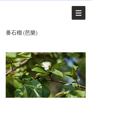
番石榴 (芭樂)