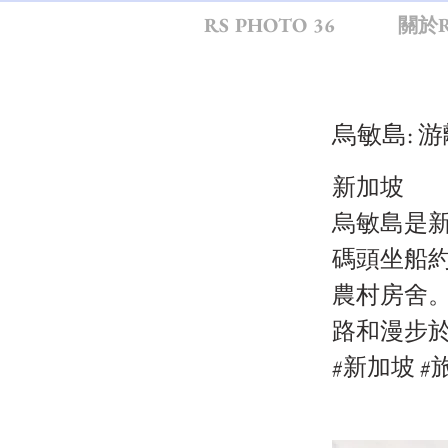
RS PHOTO 36
關於R
烏敏島: 
新加坡
烏敏島是
碼頭坐船約
農村房舍
路和漫步
#新加坡 #