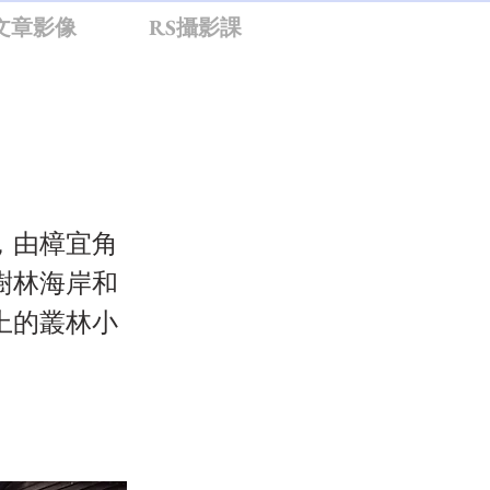
文章影像
RS攝影課
，由樟宜角
樹林海岸和
上的叢林小