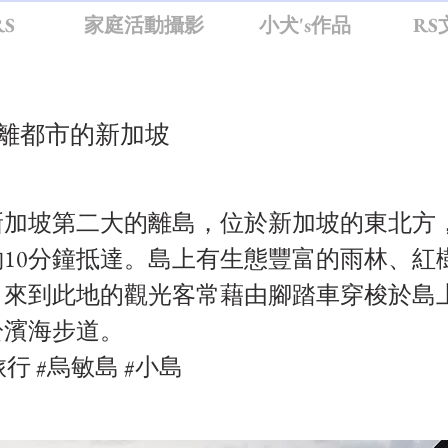
S
家庭活動攝影
小犬's作品
RS
游離都市的新加坡
新加坡第二大的離島，位於新加坡的東北方
10分鐘抵達。島上有生態豐富的雨林、紅
。來到此地的觀光客常藉由腳踏車穿梭於島
於濱海步道。
旅行 #烏敏島 #小島