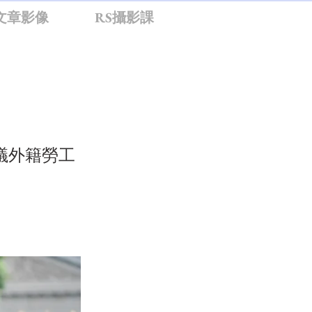
文章影像
RS攝影課
議外籍勞工