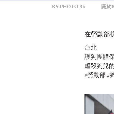
RS PHOTO 36
關於R
在勞動部
台北
護狗團體
虐殺狗兒
#勞動部 #