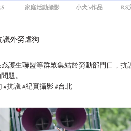
S
家庭活動攝影
小犬's作品
RS
抗議外勞虐狗
保猋護生聯盟等群眾集結於勞動部門口，抗
的問題。
狗 #抗議 #紀實攝影 #台北