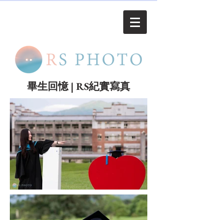
畢生回憶 | RS紀實寫真