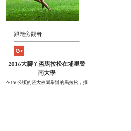
跟隨旁觀者
2016大腳ㄚ盃馬拉松在埔里暨
南大學
在150公頃的暨大校園舉辦的馬拉松，攝
影師帶著砲筒長鏡頭跟著東奔西跑
​拍攝方案: D2活動攝影 4小時(部分活動
紀錄)
使用說明
-
點擊圖片右側未完整顯示的圖，可瀏覽接