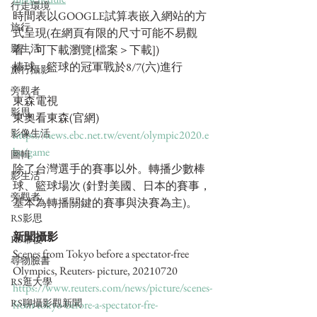
行走環境
時間表以GOOGLE試算表嵌入網站的方
旅行
式呈現(在網頁有限的尺寸可能不易觀
影生活
看，可下載瀏覽[檔案＞下載])
棒球、籃球的冠軍戰於8/7(六)進行
旅行攝影
旁觀者
東森電視
影思
東奧看東森(官網)
影像生活
https://news.ebc.net.tw/event/olympic2020.e
bc/game
圖輯
除了台灣選手的賽事以外。轉播少數棒
影生活
球、籃球場次 (針對美國、日本的賽事，
旁觀者
基本為轉播關鍵的賽事與決賽為主)。
RS影思
新聞攝影
RS幕後
Scenes from Tokyo before a spectator-free 
尋物臉書
Olympics, Reuters- picture, 20210720
RS逛大學
https://www.reuters.com/news/picture/scenes-
RS聊攝影觀新聞
from-tokyo-before-a-spectator-fre-