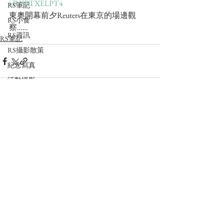
idUSRTXELPT4
RS筆記
東奧開幕前夕Reuters在東京的場邊觀
RS小食
察……
RS資訊
RS筆記
RS攝影散策
紀念寫真
活動攝影
RS逛小學
RS案例解析
Comments
Write a comment...