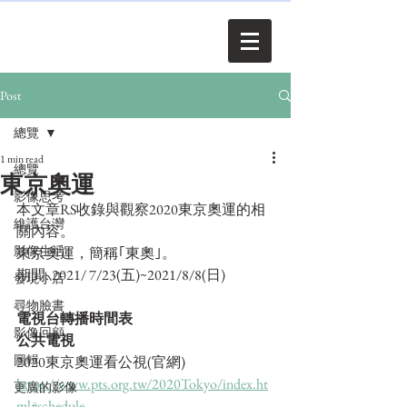
Post
總覽
1 min read
總覽
東京奧運
影像思考
本文章RS收錄與觀察2020東京奧運的相
維護台灣
關內容。
影像生活
東京奧運，簡稱｢東奧｣。
期間: 2021/ 7/23(五)~2021/8/8(日)
發現小店
尋物臉書
電視台轉播時間表
影像回顧
公共電視
圖輯
2020東京奧運看公視(官網)
https://www.pts.org.tw/2020Tokyo/index.ht
更廣的影像
ml#schedule