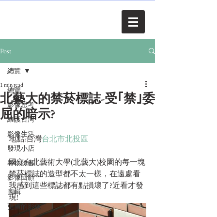
Post
總覽
1 min read
總覽
北藝大的禁菸標誌-受｢禁｣委
影像思考
屈的暗示?
維護台灣
影像生活
地點:台灣
台北市北投區
發現小店
國立台北藝術大學(北藝大)校園的每一塊
尋物臉書
禁菸標誌的造型都不太一樣，在遠處看
影像回顧
我感到這些標誌都有點損壞了?近看才發
圖輯
現!
更廣的影像