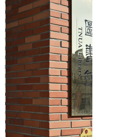
行走環境
旅行
影生活
旅行攝影
旁觀者
影思
影像生活
圖輯
影生活
旁觀者
RS影思
RS幕後
尋物臉書
RS逛大學
RS聊攝影觀新聞