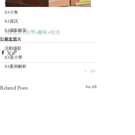
RS筆記
RS小食
RS資訊
RS攝影散策
#台北市
#台灣
#趣味
#生活
影像生活
紀念寫真
活動攝影
RS逛小學
RS案例解析
See All
Related Posts