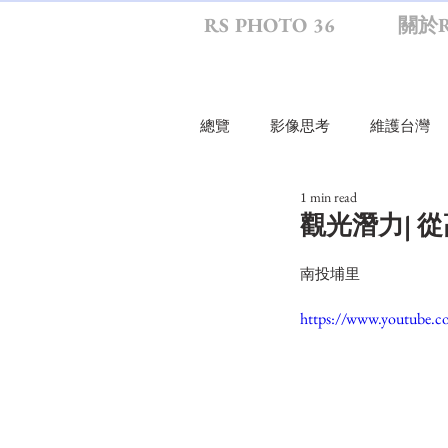
RS PHOTO 36
關於R
總覽
影像思考
維護台灣
1 min read
行走環境
旅行
影生
觀光潛力| 
南投埔里
RS影思
RS幕後
尋物
https://www.youtube
RS攝影散策
紀念寫真