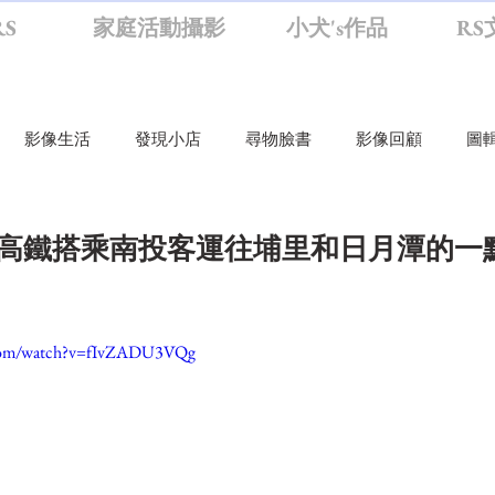
S
家庭活動攝影
小犬's作品
RS
影像生活
發現小店
尋物臉書
影像回顧
圖
活
旅行攝影
旁觀者
影思
影像生活
圖輯
從高鐵搭乘南投客運往埔里和日月潭的一
臉書
RS逛大學
RS聊攝影觀新聞
RS筆記
RS小
.com/watch?v=fIvZADU3VQg
活動攝影
RS逛小學