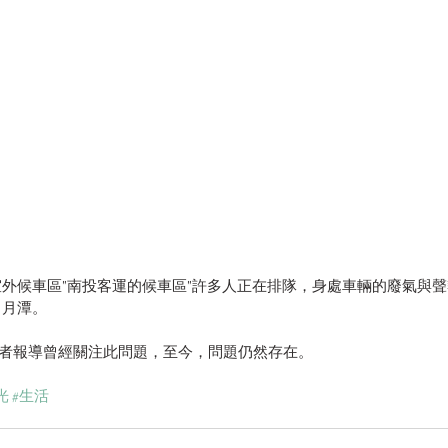
外候車區"南投客運的候車區"許多人正在排隊，身處車輛的廢氣與
日月潭。
日旁觀者報導曾經關注此問題，至今，問題仍然存在。
光
#生活