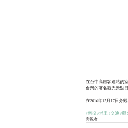
在台中高鐵客運站的室
台灣的著名觀光景點
在2016年12月17
#南投
#埔里
#交通
#觀
旁觀者