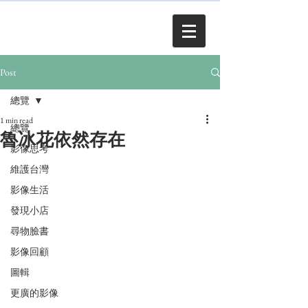
Post
總覽
1 min read
總覽
魯冰花依然存在
影像思考
維護台灣
影像生活
發現小店
尋物臉書
影像回顧
圖輯
更廣的影像