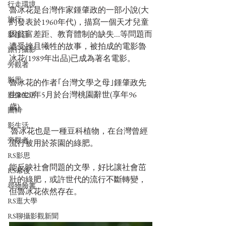
行走環境
魯冰花是台灣作家鍾肇政的一部小說(大
旅行
約發表於1960年代)，描寫一個天才兒童
因貧富差距、教育體制的缺失...等問題而
影生活
遭受挫且犧牲的故事，被拍成的電影魯
旅行攝影
冰花(1989年出品)已成為著名電影。
旁觀者
影思
魯冰花的作者｢台灣文學之母｣鍾肇政先
生2020年5月於台灣桃園辭世(享年96
影像生活
歲)。
圖輯
影生活
 魯冰花也是一種豆科植物，在台灣曾經
旁觀者
流行被用於茶園的綠肥。
RS影思
能反映社會問題的文學，好比讓社會茁
RS幕後
壯的綠肥，或許世代的流行不斷轉變，
尋物臉書
但魯冰花依然存在。
RS逛大學
RS聊攝影觀新聞