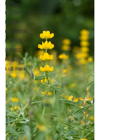
RS筆記
RS小食
RS資訊
RS攝影散策
紀念寫真
活動攝影
RS逛小學
RS案例解析