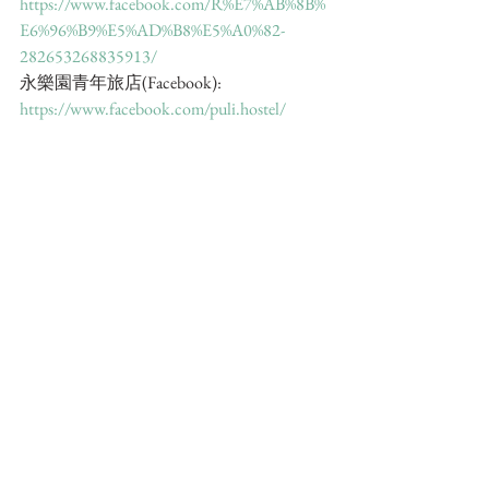
https://www.facebook.com/R%E7%AB%8B%
E6%96%B9%E5%AD%B8%E5%A0%82-
282653268835913/
永樂園青年旅店(Facebook): 
https://www.facebook.com/puli.hostel/