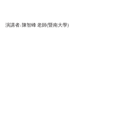
演講者: 陳智峰 老師(暨南大學)