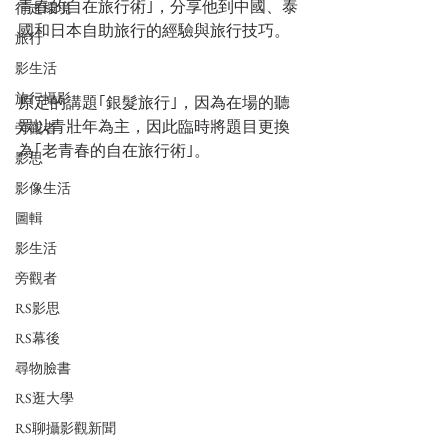
青春的自在旅行術｣，分享他到中國、泰
行走環境
國和日本自助旅行的經驗與旅行技巧。
旅行
影生活
旅行攝影
原定的講題｢銀髮旅行｣，因為在場的聽
眾以青壯年為主，因此臨時將題目更換
旁觀者
為｢老青春的自在旅行術｣。
影思
影像生活
圖輯
影生活
旁觀者
RS影思
RS幕後
尋物臉書
RS逛大學
RS聊攝影觀新聞