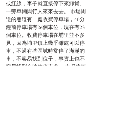
或紅線，車子就直接停下來卸貨。
一旁車輛與行人來來去去。 市場周
邊的巷道有一處收費停車場，40分
鐘前停車場有26個車位，現在有23
個車位。收費停車場在埔里並不多
見，因為埔里鎮上幾乎雖處可以停
車，不過有些區域時常停了滿滿的
車，不容易找到位子，事實上也不
容易找到合法的停車處。 市場建築
體的室內空間顯得有點蕭條，甚至
可以說是空蕩蕩，周圍的巷道人車
來來去去相當熱鬧，但也相當混
亂。騎車逛街? 賺錢或省錢? 方便或
隨便? 似乎一切可以自己選擇，然
而選擇也響了你和我。 #南投 #埔里
#生活 #交通 #傳統市場