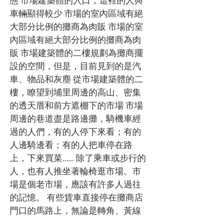
態 市場建築體的入口，這裡的人與
車輛顯得較少 市場的室內區域有絕
大部分比例的攤商為肉販 市場的室
內區域有絕大部分比例的攤商為肉
販 市場建築體的二樓規劃為攤商擺
設的空間，但是，目前見到的是汽
車、物品和灰塵 從市場建築體的二
樓，瞭望到埔里周邊的高山、密集
的透天厝和前方遮棚下的市場 市場
周邊的巷道盡是路邊攤，騎機車經
過的人們，有的人停下來看；有的
人邊騎邊看；有的人把車停在路
上，下來買菜...... 除了乘車或步行的
人，也有人推坐著輪椅逛市場。市
場是個老市場，應該有許多人過往
的記憶。 有些貨車直接停在攤商店
門口的馬路上，無論是轉角、黃線