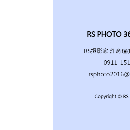
RS PHOTO
RS攝影家 許育瑄(Ro
​0911-15
rsphoto2016@
Copyright © RS