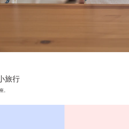
書小旅行
座。