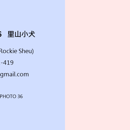
 36 里山小犬
ckie Sheu)
1-419
gmail.com
 PHOTO 36