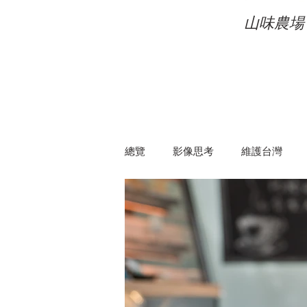
山味農場 
總覽
影像思考
維護台灣
旁觀者
影思
影像生活
RS小食
RS資訊
RS攝