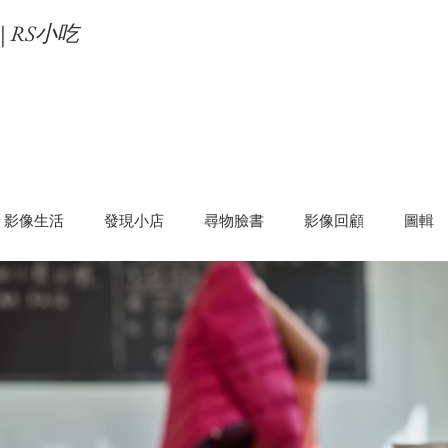
| RS小吃
影像生活
發現小店
尋物臉書
影像回顧
圖輯
圖輯
影生活
旁觀者
RS影思
RS幕後
影散策
紀念寫真
活動攝影
RS逛小學