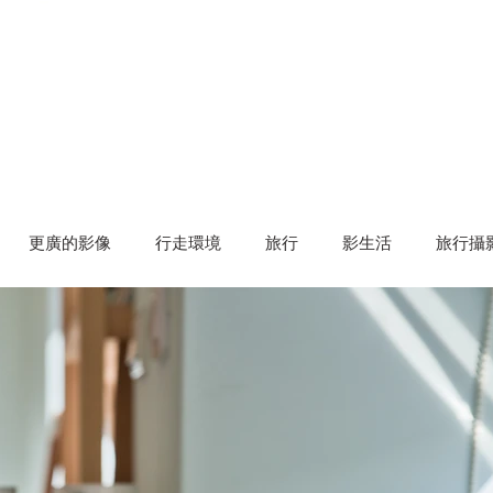
RS逛大學 | 一篇學院的口罩文 觀察
更廣的影像
行走環境
旅行
影生活
旅行攝
尋物臉書
RS逛大學
RS聊攝影觀新聞
RS筆記