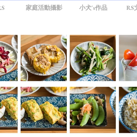
S
家庭活動攝影
小犬's作品
RS